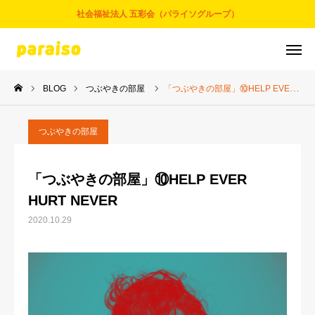
社会福祉法人 五彩会（パライソグループ）
BLOG
つぶやきの部屋
「つぶやきの部屋」⑩HELP EVER HURT NEVER
お問合せ
サービスについて
アクセス
採用情報
つぶやきの部屋
五彩会について
「つぶやきの部屋」⑩HELP EVER
HURT NEVER
事業とサービス
2020.10.29
お知らせ
パライソブログ
スタッフ紹介