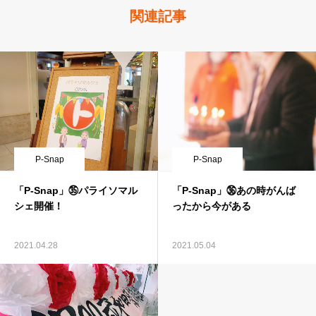
関連記事
P-Snap
P-Snap
「P-Snap」㉟パライソマル
「P-Snap」㊱あの時がんば
シェ開催！
ったから今がある
2021.04.28
2021.05.04