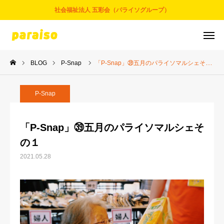
社会福祉法人 五彩会（パライソグループ）
BLOG
P-Snap
「P-Snap」㊴五月のパライソマルシェその１
お問合せ
サービスについて
アクセス
採用情報
P-Snap
五彩会について
「P-Snap」㊴五月のパライソマルシェそ
の１
事業とサービス
2021.05.28
お知らせ
パライソブログ
スタッフ紹介