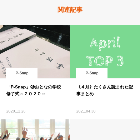
関連記事
P-Snap
P-Snap
「P-Snap」㉓おとなの学校
《４月》たくさん読まれた記
修了式～２０２０～
事まとめ
2020.12.28
2021.04.30