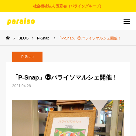
社会福祉法人 五彩会（パライソグループ）
BLOG
P-Snap
「P-Snap」㉟パライソマルシェ開催！
お問合せ
サービスについて
アクセス
採用情報
P-Snap
五彩会について
「P-Snap」㉟パライソマルシェ開催！
2021.04.28
事業とサービス
お知らせ
パライソブログ
スタッフ紹介