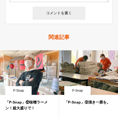
関連記事
P-Snap
P-Snap
「P-Snap」⑫味噌ラーメ
「P-Snap」⑨清き一票を。
ン！超大盛りで！