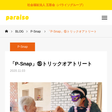
社会福祉法人 五彩会（パライソグループ）
BLOG
P-Snap
「P-Snap」⑮トリックオアトリート
お問合せ
サービスについて
アクセス
採用情報
P-Snap
五彩会について
「P-Snap」⑮トリックオアトリート
2020.11.03
事業とサービス
お知らせ
パライソブログ
スタッフ紹介