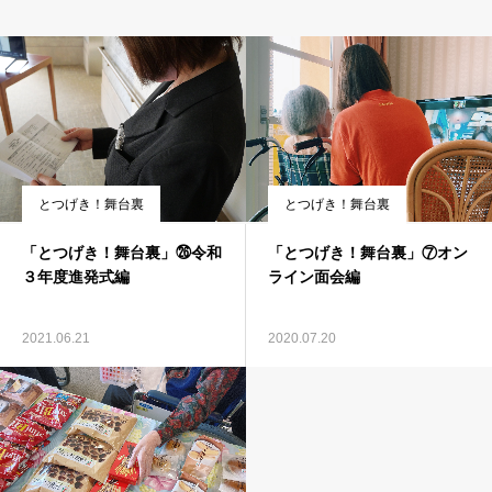
とつげき！舞台裏
とつげき！舞台裏
「とつげき！舞台裏」㉖令和
「とつげき！舞台裏」⑦オン
３年度進発式編
ライン面会編
2021.06.21
2020.07.20