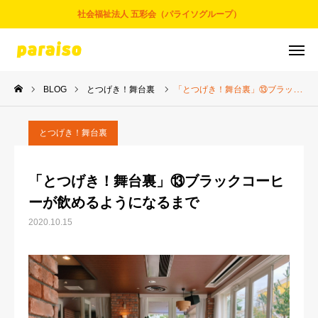
社会福祉法人 五彩会（パライソグループ）
BLOG
とつげき！舞台裏
「とつげき！舞台裏」⑬ブラックコーヒーが飲めるようになるまで
お問合せ
サービスについて
アクセス
採用情報
とつげき！舞台裏
五彩会について
「とつげき！舞台裏」⑬ブラックコーヒ
ーが飲めるようになるまで
事業とサービス
2020.10.15
お知らせ
パライソブログ
スタッフ紹介