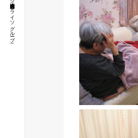
福島県いわき市で介護・保育の事なら社会福祉法人 五彩会（パライソグループ）