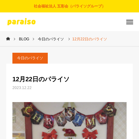
社会福祉法人 五彩会（パライソグループ）
BLOG
今日のパライソ
12月22日のパライソ
お問合せ
サービスについて
アクセス
採用情報
今日のパライソ
五彩会について
12月22日のパライソ
2023.12.22
事業とサービス
お知らせ
パライソブログ
スタッフ紹介