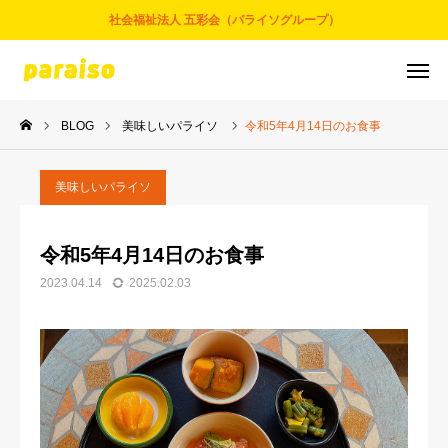
社会福祉法人 五彩会（パライソグループ）
BLOG
美味しいパライソ
令和5年4月14日のお食事
お問合せ
サービスについて
アクセス
採用情報
美味しいパライソ
五彩会について
令和5年4月14日のお食事
2023.04.14
2025.02.03
事業とサービス
お知らせ
パライソブログ
スタッフ紹介