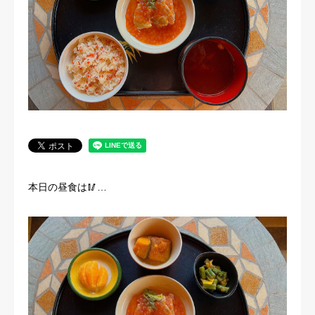
法人概要
本日の昼食は🥢…