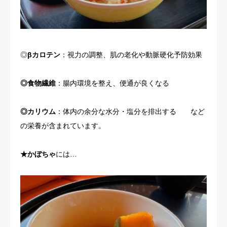
◎
βカロテン
：視力の調整、肌の老化や動脈硬化予防効果
◎食物繊維
：腸内環境を整え、便通が良くなる
◎カリウム
：体内の余分な水分・塩分を排出する など
の栄養が含まれています。
★かぼちゃ
には…