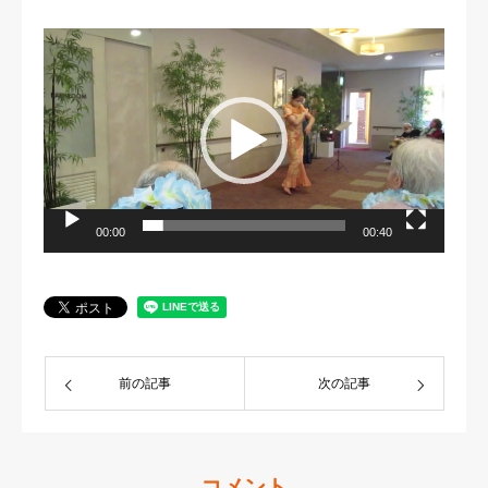
動
画
プ
レ
ー
ヤ
ー
00:00
00:40
前の記事
次の記事
コメント