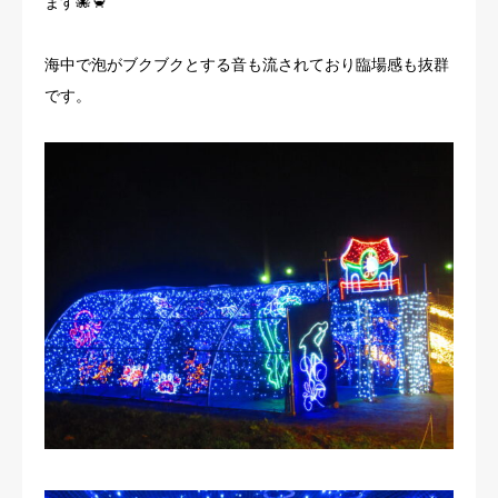
ます🐙🦀
海中で泡がブクブクとする音も流されており臨場感も抜群
です。