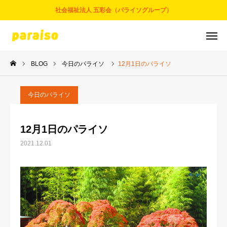
社会福祉法人 五彩会（パライソグループ）
BLOG
今日のパライソ
12月1日のパライソ
お問合せ
サービスについて
アクセス
採用情報
今日のパライソ
五彩会について
12月1日のパライソ
2021.12.01
事業とサービス
お知らせ
パライソブログ
スタッフ紹介