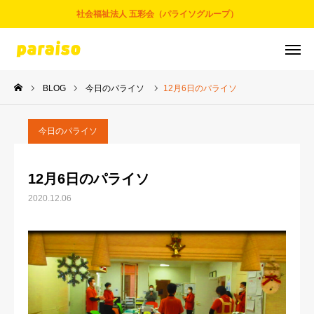
社会福祉法人 五彩会（パライソグループ）
BLOG
今日のパライソ
12月6日のパライソ
お問合せ
サービスについて
アクセス
採用情報
今日のパライソ
五彩会について
12月6日のパライソ
2020.12.06
事業とサービス
お知らせ
パライソブログ
スタッフ紹介