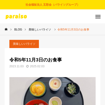
社会福祉法人 五彩会（パライソグループ）
BLOG
美味しいパライソ
令和5年11月3日のお食事
お問合せ
サービスについて
アクセス
採用情報
美味しいパライソ
五彩会について
令和5年11月3日のお食事
2023.11.03
2025.02.03
事業とサービス
お知らせ
パライソブログ
スタッフ紹介