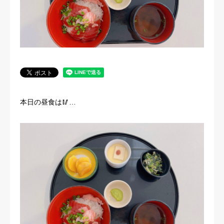
法人概要
本日の昼食は🥢…