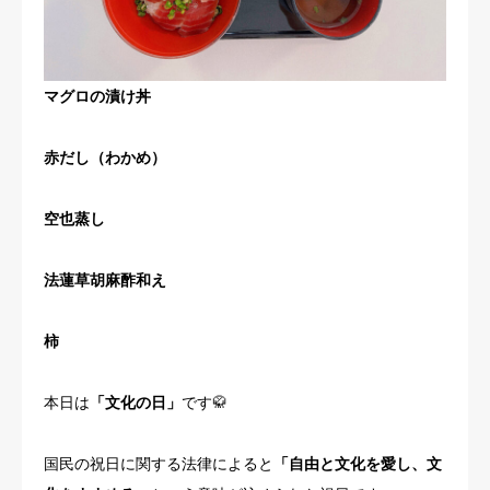
マグロの漬け丼
赤だし（わかめ）
空也蒸し
法蓮草胡麻酢和え
柿
本日は
「文化の日」
です🥋
国民の祝日に関する法律によると
「自由と文化を愛し、文