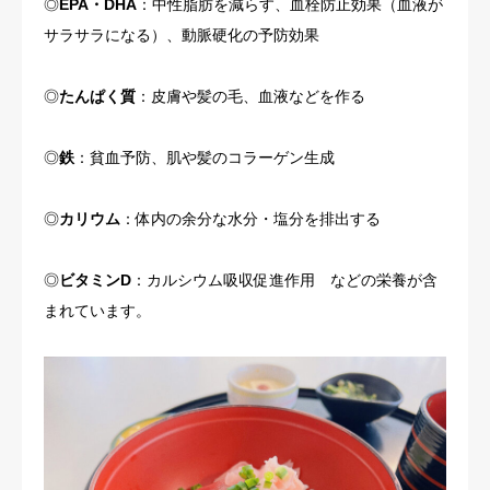
◎
EPA・DHA
：中性脂肪を減らす、血栓防止効果（血液が
サラサラになる）、動脈硬化の予防効果
◎
たんぱく質
：皮膚や髪の毛、血液などを作る
◎
鉄
：貧血予防、肌や髪のコラーゲン生成
◎
カリウム
：体内の余分な水分・塩分を排出する
◎
ビタミンD
：カルシウム吸収促進作用 などの栄養が含
まれています。