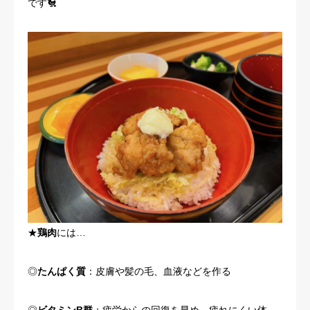
です🐔
★
鶏肉
には…
◎
たんぱく質
：皮膚や髪の毛、血液などを作る
◎
ビタミンB群
：疲労からの回復を早め、疲れにくい体