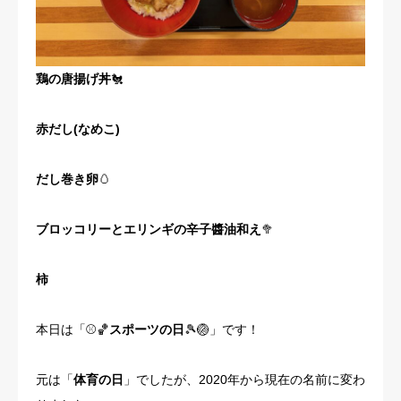
鶏の唐揚げ丼
🐔
赤だし(なめこ)
だし巻き卵
🥚
ブロッコリーとエリンギの辛子醬油和え
🥦
柿
本日は「⚾🏀
スポーツの日
🎾🏐」です！
元は「
体育の日
」でしたが、2020年から現在の名前に変わ