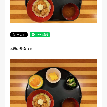
法人概要
本日の昼食は🥢…