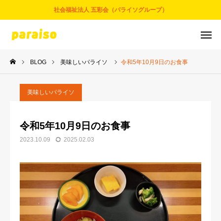
社会福祉法人 五彩会（パライソグループ）
BLOG
美味しいパライソ
令和5年10月9日のお食事
お問合せ
サービスについて
アクセス
採用情報
美味しいパライソ
五彩会について
令和5年10月9日のお食事
2023.10.09
2025.02.03
事業とサービス
お知らせ
パライソブログ
スタッフ紹介