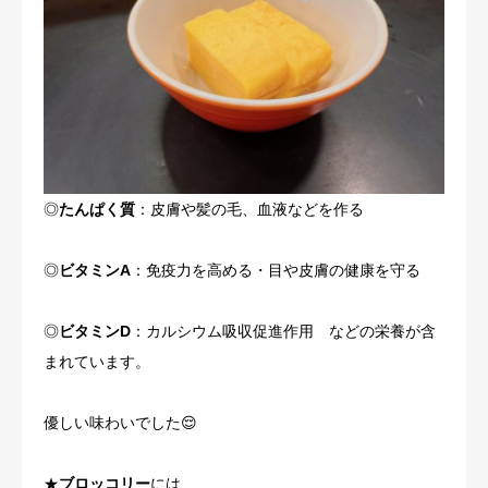
◎
たんぱく質
：皮膚や髪の毛、血液などを作る
◎
ビタミンA
：免疫力を高める・目や皮膚の健康を守る
◎
ビタミンD
：カルシウム吸収促進作用 などの栄養が含
まれています。
優しい味わいでした😌
★
ブロッコリー
には…