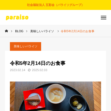
社会福祉法人 五彩会（パライソグループ）
BLOG
美味しいパライソ
令和5年2月14日のお食事
お問合せ
サービスについて
アクセス
採用情報
美味しいパライソ
五彩会について
令和5年2月14日のお食事
2023.02.14
2025.02.03
事業とサービス
お知らせ
パライソブログ
スタッフ紹介