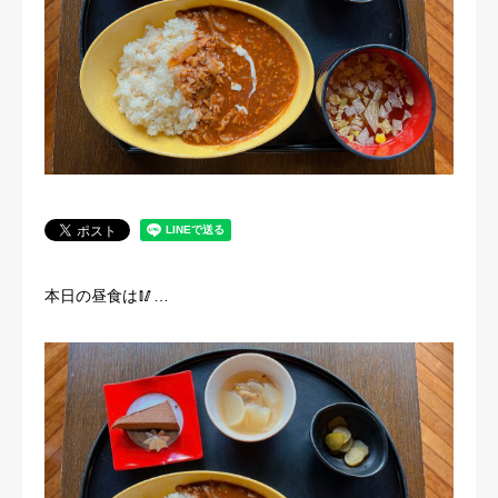
法人概要
本日の昼食は🥢…