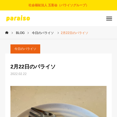
社会福祉法人 五彩会（パライソグループ）
BLOG
今日のパライソ
2月22日のパライソ
お問合せ
サービスについて
アクセス
採用情報
今日のパライソ
五彩会について
2月22日のパライソ
2022.02.22
事業とサービス
お知らせ
パライソブログ
スタッフ紹介