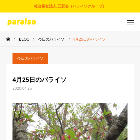
社会福祉法人 五彩会（パライソグループ）
BLOG
今日のパライソ
4月25日のパライソ
お問合せ
サービスについて
アクセス
採用情報
今日のパライソ
五彩会について
4月25日のパライソ
2020.04.25
事業とサービス
お知らせ
パライソブログ
スタッフ紹介