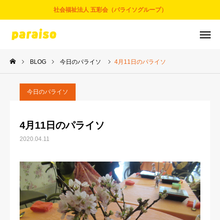
社会福祉法人 五彩会（パライソグループ）
BLOG
今日のパライソ
4月11日のパライソ
お問合せ
サービスについて
アクセス
採用情報
今日のパライソ
五彩会について
4月11日のパライソ
2020.04.11
事業とサービス
お知らせ
パライソブログ
スタッフ紹介