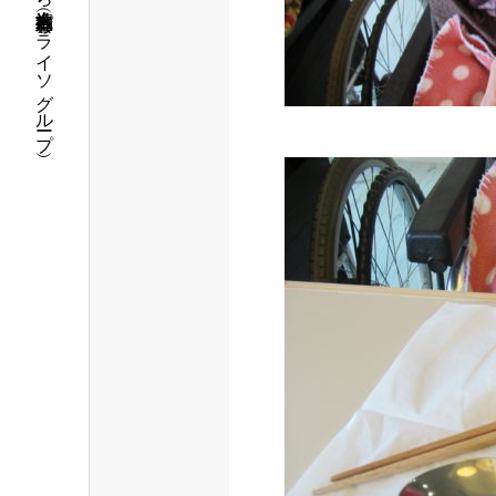
福島県いわき市で介護・保育の事なら社会福祉法人 五彩会（パライソグループ）