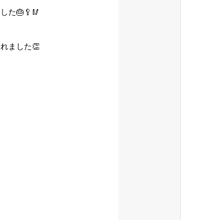
🎂🥄🥢
れました👏