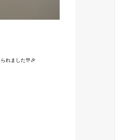
られました🎊🎉
。