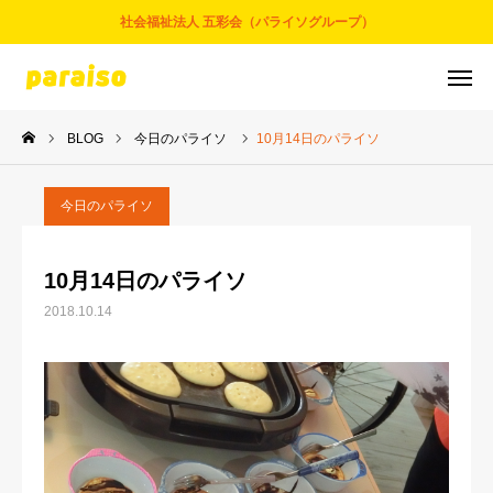
社会福祉法人 五彩会（パライソグループ）
BLOG
今日のパライソ
10月14日のパライソ
お問合せ
サービスについて
アクセス
採用情報
今日のパライソ
五彩会について
10月14日のパライソ
2018.10.14
事業とサービス
お知らせ
パライソブログ
スタッフ紹介