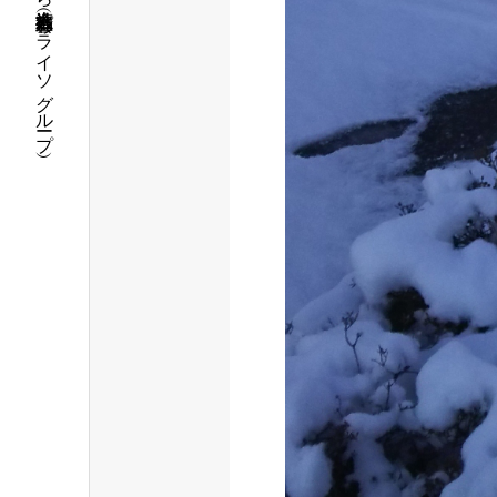
福島県いわき市で介護・保育の事なら社会福祉法人 五彩会（パライソグループ）