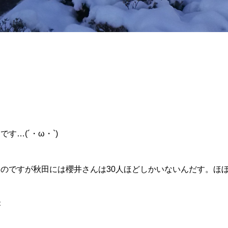
す…(´・ω・`)
のですが秋田には櫻井さんは30人ほどしかいないんだす。ほ
が