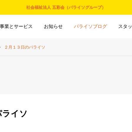
社会福祉法人 五彩会（パライソグループ）
事業とサービス
お知らせ
パライソブログ
スタ
２月１３日のパライソ
パライソ