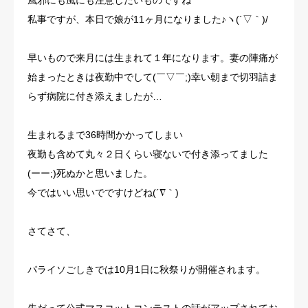
風邪にも風にも注意したいものですね
私事ですが、本日で娘が11ヶ月になりました♪ヽ(´▽｀)/
早いもので来月には生まれて１年になります。妻の陣痛が
始まったときは夜勤中でして(￣▽￣;)幸い朝まで切羽詰ま
らず病院に付き添えましたが…
生まれるまで36時間かかってしまい
夜勤も含めて丸々２日くらい寝ないで付き添ってました
(ーー;)死ぬかと思いました。
今ではいい思いでですけどね(´∇｀)
さてさて、
パライソごしきでは10月1日に秋祭りが開催されます。