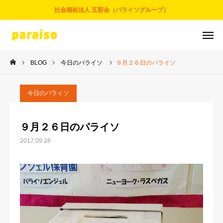
社会福祉法人 五彩会（パライソグループ）
BLOG
今日のパライソ
９月２６日のパライソ
お問合せ
サービスについて
アクセス
採用情報
今日のパライソ
五彩会について
９月２６日のパライソ
2017.09.28
事業とサービス
お知らせ
パライソブログ
スタッフ紹介