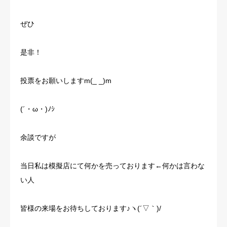
ぜひ
是非！
投票をお願いしますm(_ _)m
(´・ω・)ﾉｼ
余談ですが
当日私は模擬店にて何かを売っております←何かは言わな
い人
皆様の来場をお待ちしております♪ヽ(´▽｀)/