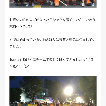
お揃いのＰのロゴが入ったＴシャツを着て、いざ、いわき
駅前へヽ(^o^)丿
すでに始まっているいわき踊りは興奮と熱気に包まれてい
ました。
私たちも負けずにチームで楽しく踊ってきました＼(゜ロ
＼)(／ロ゜)／