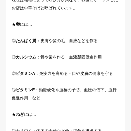
お店は中華そばと呼ばれています。
★
卵
には…
◎
たんぱく質
：皮膚や髪の毛、血液などを作る
◎
カルシウム
：骨や歯を作る・血液凝固促進作用
◎
ビタミンA
：免疫力を高める・目や皮膚の健康を守る
◎
ビタミンE
：動脈硬化や血栓の予防、血圧の低下、血行
促進作用 など
★
ねぎ
には…
◎
カリウム
：体内の余分な水分・塩分を排出する