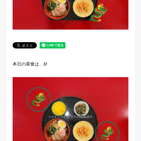
法人概要
本日の昼食は…🥢