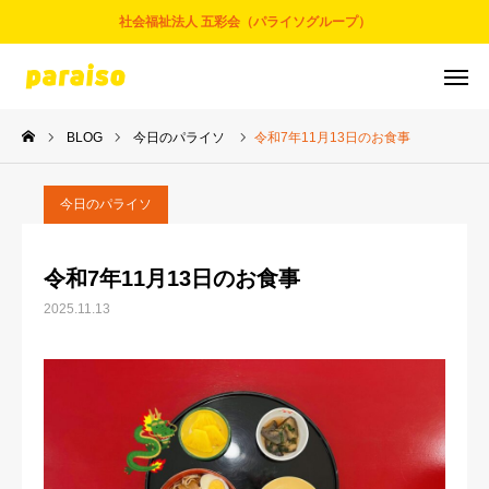
社会福祉法人 五彩会（パライソグループ）
BLOG
今日のパライソ
令和7年11月13日のお食事
お問合せ
サービスについて
アクセス
採用情報
今日のパライソ
五彩会について
令和7年11月13日のお食事
2025.11.13
事業とサービス
お知らせ
パライソブログ
スタッフ紹介