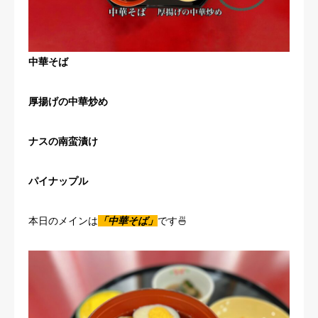
中華そば
厚揚げの中華炒め
ナスの南蛮漬け
パイナップル
本日のメインは
「
中華そば
」
です🍜