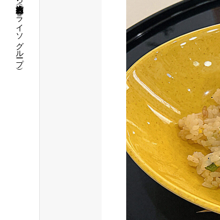
福島県いわき市で介護・保育の事なら社会福祉法人 五彩会（パライソグループ）