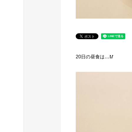
20日の昼食は…🥢