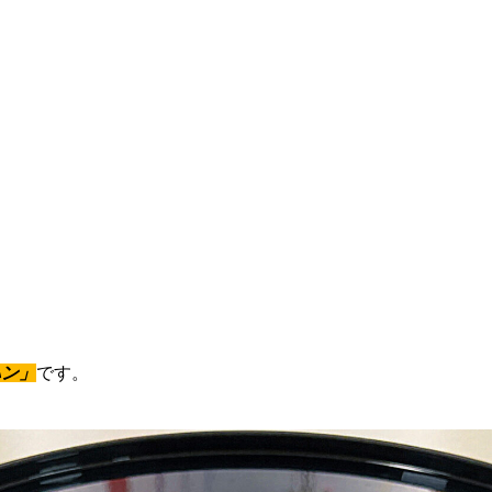
ハン
」
です。