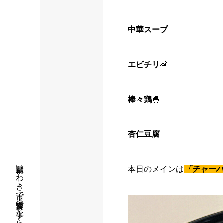
中華スープ
エビチリ
🦐
棒々鶏
🐣
杏仁豆腐
本日のメインは
「
チャー