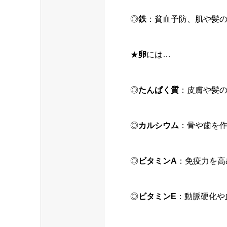
◎
鉄
：貧血予防、肌や髪
★
卵
には…
◎
たんぱく質
：皮膚や髪
◎
カルシウム
：骨や歯を
◎
ビタミンA
：免疫力を高
◎
ビタミンE
：動脈硬化や