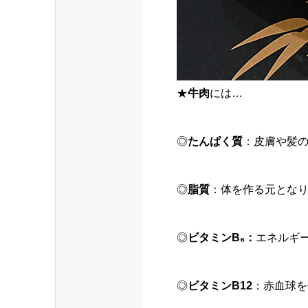
★
牛肉
には…
◎
たんぱく質
：皮膚や髪
◎
脂質
：体を作る元とな
◎
ビタミンB₆：
エネルギ
◎
ビタミンB12
：赤血球を