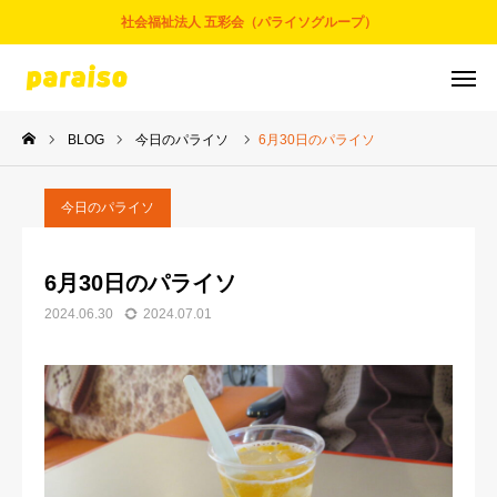
社会福祉法人 五彩会（パライソグループ）
BLOG
今日のパライソ
6月30日のパライソ
お問合せ
サービスについて
アクセス
採用情報
今日のパライソ
五彩会について
6月30日のパライソ
2024.06.30
2024.07.01
事業とサービス
お知らせ
パライソブログ
スタッフ紹介