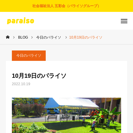
社会福祉法人 五彩会（パライソグループ）
BLOG
今日のパライソ
10月19日のパライソ
お問合せ
サービスについて
アクセス
採用情報
今日のパライソ
五彩会について
10月19日のパライソ
2022.10.19
事業とサービス
お知らせ
パライソブログ
スタッフ紹介