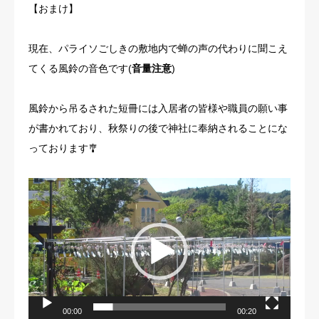
【おまけ】
現在、パライソごしきの敷地内で蝉の声の代わりに聞こえ
てくる風鈴の音色です(
音量注意
)
風鈴から吊るされた短冊には入居者の皆様や職員の願い事
が書かれており、秋祭りの後で神社に奉納されることにな
っております🎐
動
画
プ
レ
ー
ヤ
ー
00:00
00:20