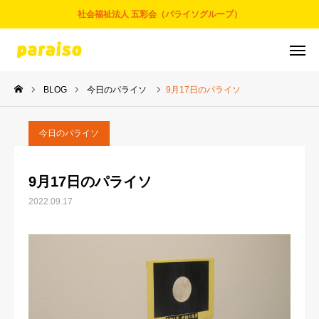
社会福祉法人 五彩会（パライソグループ）
BLOG
今日のパライソ
9月17日のパライソ
お問合せ
サービスについて
アクセス
採用情報
今日のパライソ
五彩会について
9月17日のパライソ
2022.09.17
事業とサービス
お知らせ
パライソブログ
スタッフ紹介