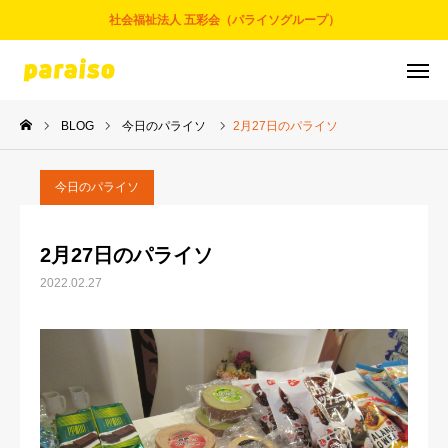
社会福祉法人 五彩会（パライソグループ）
BLOG
今日のパライソ
2月27日のパライソ
お問合せ
サービスについて
アクセス
採用情報
今日のパライソ
五彩会について
2月27日のパライソ
2022.02.27
事業とサービス
お知らせ
パライソブログ
スタッフ紹介