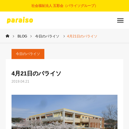
社会福祉法人 五彩会（パライソグループ）
BLOG
今日のパライソ
4月21日のパライソ
お問合せ
サービスについて
アクセス
採用情報
今日のパライソ
五彩会について
4月21日のパライソ
2019.04.21
事業とサービス
お知らせ
パライソブログ
スタッフ紹介