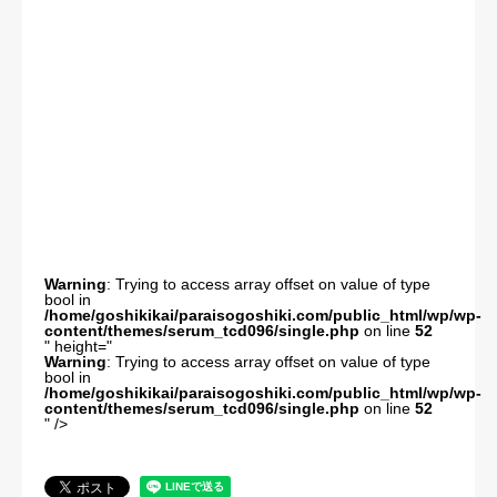
法人概要
Warning
: Trying to access array offset on value of type
bool in
/home/goshikikai/paraisogoshiki.com/public_html/wp/wp-
content/themes/serum_tcd096/single.php
on line
52
" height="
Warning
: Trying to access array offset on value of type
bool in
/home/goshikikai/paraisogoshiki.com/public_html/wp/wp-
content/themes/serum_tcd096/single.php
on line
52
" />