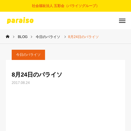
社会福祉法人 五彩会（パライソグループ）
BLOG
今日のパライソ
8月24日のパライソ
お問合せ
サービスについて
アクセス
採用情報
今日のパライソ
五彩会について
8月24日のパライソ
2017.08.24
事業とサービス
お知らせ
パライソブログ
スタッフ紹介