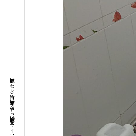
福島県いわき市で介護・保育の事なら社会福祉法人 五彩会（パライソグループ）