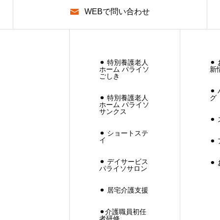
WEBで問い合わせ
⚫︎ 特別養護老人
⚫
ホーム パライソ
新
ごしき
⚫
⚫︎ 特別養護老人
グ
ホーム パライソ
サンクス
⚫
⚫︎ ショートステ
イ
⚫︎
⚫︎ デイサービス
⚫
パライソサロン
⚫︎ 居宅介護支援
⚫︎介護職員初任
者研修