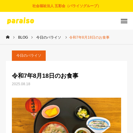
社会福祉法人 五彩会（パライソグループ）
BLOG
今日のパライソ
令和7年8月18日のお食事
お問合せ
サービスについて
アクセス
採用情報
今日のパライソ
五彩会について
令和7年8月18日のお食事
2025.08.18
事業とサービス
お知らせ
パライソブログ
スタッフ紹介