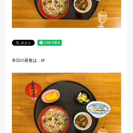
法人概要
本日の昼食は…🥢