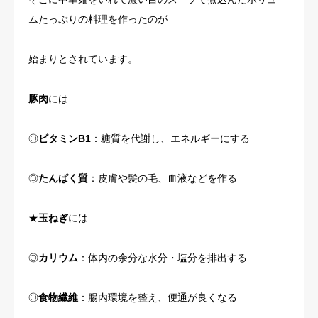
ムたっぷりの料理を作ったのが
始まりとされています。
豚肉
には…
◎
ビタミンB1
：糖質を代謝し、エネルギーにする
◎
たんぱく質
：皮膚や髪の毛、血液などを作る
★
玉ねぎ
には…
◎
カリウム
：体内の余分な水分・塩分を排出する
◎
食物繊維
：腸内環境を整え、便通が良くなる