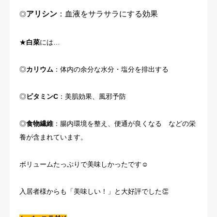
アリシン
：血液をサラサラにする効果
◎
★
白菜
には…
◎
カリウム
：体内の余分な水分・塩分を排出する
◎
ビタミンC
：美肌効果、風邪予防
◎
食物繊維
：腸内環境を整え、便通が良くなる などの栄
養が含まれています。
ボリュームたっぷりで美味しかったです☺
入居者様からも「美味しい！」と大好評でした👏